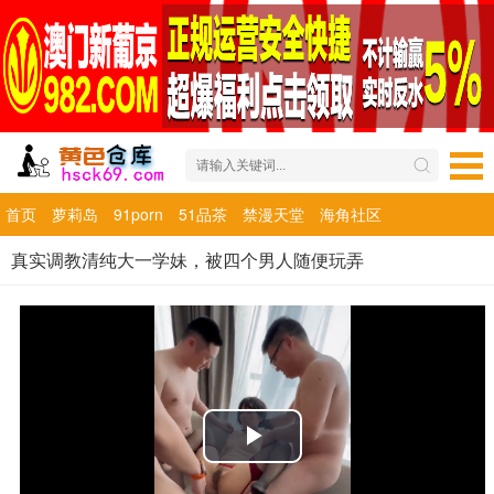
首页
萝莉岛
91porn
51品茶
禁漫天堂
海角社区
真实调教清纯大一学妹，被四个男人随便玩弄